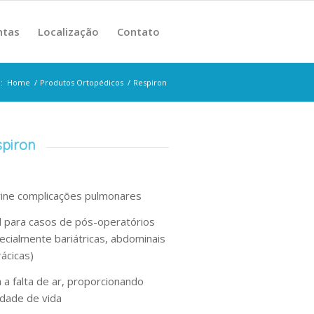
ntas
Localização
Contato
:
Home
/
Produtos Ortopédicos
/
Respiron
piron
ine complicações pulmonares
l para casos de pós-operatórios
ecialmente bariátricas, abdominais
rácicas)
ia a falta de ar, proporcionando
idade de vida