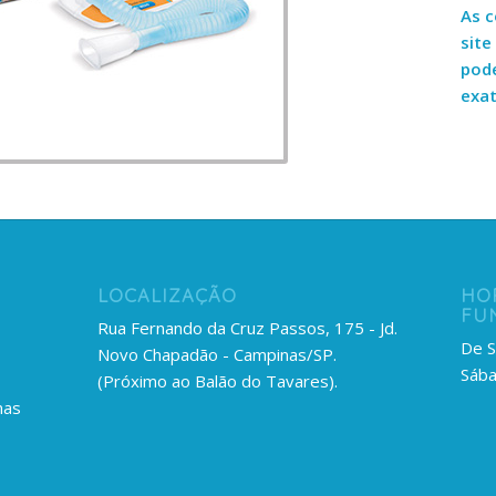
As 
site
pod
exat
LOCALIZAÇÃO
HO
FU
Rua Fernando da Cruz Passos, 175 - Jd.
De S
Novo Chapadão - Campinas/SP.
Sába
(Próximo ao Balão do Tavares).
mas