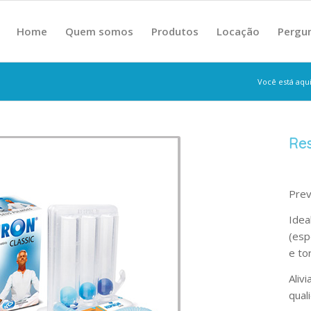
Home
Quem somos
Produtos
Locação
Pergu
Você está aqui
Res
Prev
Idea
(esp
e to
Aliv
qual