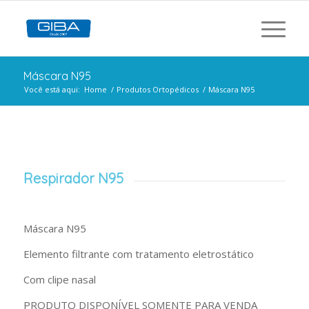
Máscara N95
Você está aqui:
Home
/
Produtos Ortopédicos
/
Máscara N95
Respirador N95
Máscara N95
Elemento filtrante com tratamento eletrostático
Com clipe nasal
PRODUTO DISPONÍVEL SOMENTE PARA VENDA